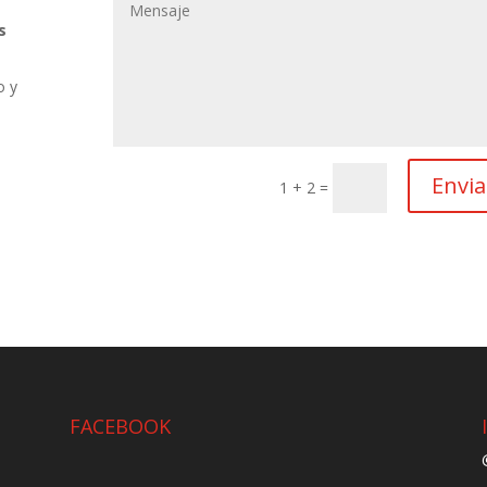
s
o y
Envia
1 + 2
=
FACEBOOK