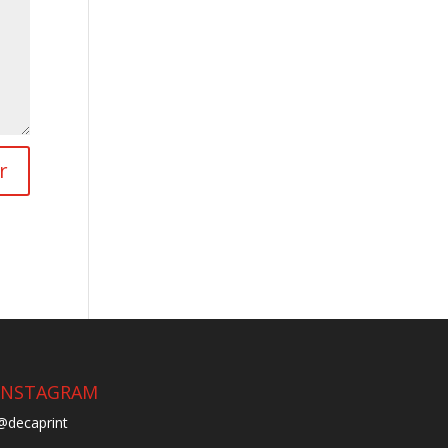
r
INSTAGRAM
@decaprint