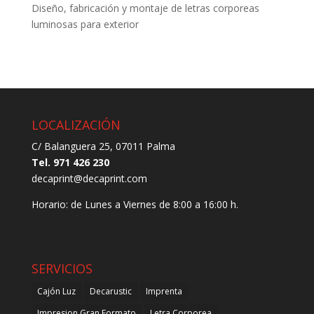
Diseño, fabricación y montaje de letras corporeas
luminosas para exterior
LOCALIZACIÓN
C/ Balanguera 25, 07011 Palma
Tel. 971 426 230
decaprint@decaprint.com
Horario: de Lunes a Viernes de 8:00 a 16:00 h.
SERVICIOS
Cajón Luz
Decarustic
Imprenta
Impresion Gran Formato
Letra Corporea